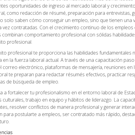
ntes oportunidades de ingreso al mercado laboral y crecimient
oral, como redacción de résumé, preparación para entrevistas, ge
no solo saben cómo conseguir un empleo, sino que tienen una ve
ez contratadas. Con el crecimiento continuo de los empleos en 
s combinan comportamiento profesional con sólidas habilidades
ito profesional.
xito profesional te proporciona las habilidades fundamentales
n la fuerza laboral actual. A través de una capacitación paso a
del correo electrónico, plataformas de mensajería, reuniones en 
ral te preparan para redactar résumés efectivos, practicar res
rmas de búsqueda de empleo.
a a fortalecer tu profesionalismo en el entorno laboral de Es
 culturales, trabajo en equipo y hábitos de liderazgo. La capaci
tes, resolver conflictos de manera profesional y generar interac
n para postularte a empleos, ser contratado más rápido, destac
turo.
encias