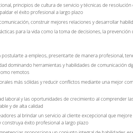
cional, principios de cultura de servicio y técnicas de resoluci
paldar el éxito profesional a largo plazo
omunicación, construir mejores relaciones y desarrollar habili
cticas para la vida como la toma de decisiones, la prevención de 
postularte a empleos, presentarte de manera profesional, tene
dad dominando herramientas y habilidades de comunicación dig
 como remotos
orales más sólidas y reducir conflictos mediante una mejor com
ad laboral y las oportunidades de crecimiento al comprender las
able y de alta calidad
dores al brindar un servicio al cliente excepcional que mejore la
construya éxito profesional a largo plazo
ompetencias proporciona un conjunto integral de habilidades ese