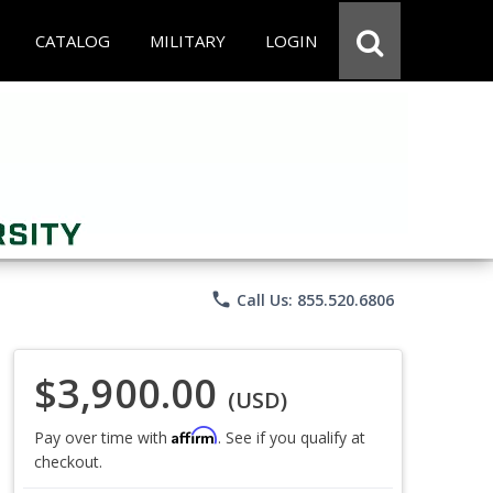
CATALOG
MILITARY
LOGIN
phone
Call Us: 855.520.6806
$3,900.00
(USD)
Affirm
Pay over time with
. See if you qualify at
checkout.