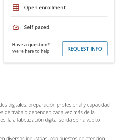
grid_on
Open enrollment
speed
Self paced
Have a question?
REQUEST INFO
We're here to help
es digitales, preparación profesional y capacidad
es de trabajo dependen cada vez más de la
, la alfabetización digital sólida se ha vuelto
en diversas industrias, con puestos de atención