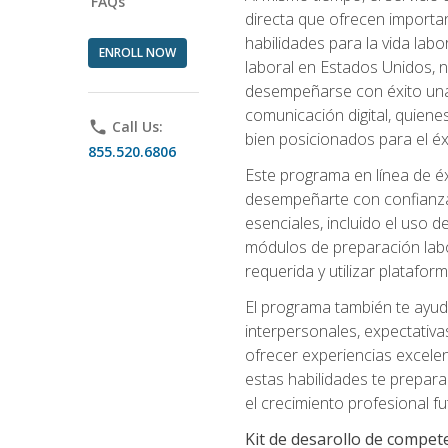
FAQs
directa que ofrecen importa
habilidades para la vida lab
ENROLL NOW
laboral en Estados Unidos, 
desempeñarse con éxito una v
comunicación digital, quiene
phone
Call Us:
bien posicionados para el éx
855.520.6806
Este programa en línea de é
desempeñarte con confianza e
esenciales, incluido el uso 
módulos de preparación labo
requerida y utilizar platafo
El programa también te ayud
interpersonales, expectativas
ofrecer experiencias excelen
estas habilidades te prepara
el crecimiento profesional fu
Kit de desarollo de compet