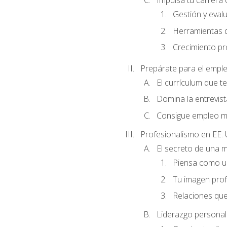
Impulsa tu carrera 
Gestión y evalu
Herramientas di
Crecimiento pro
Prepárate para el empl
El currículum que t
Domina la entrevist
Consigue empleo m
Profesionalismo en EE. 
El secreto de una 
Piensa como un
Tu imagen profe
Relaciones que
Liderazgo personal 