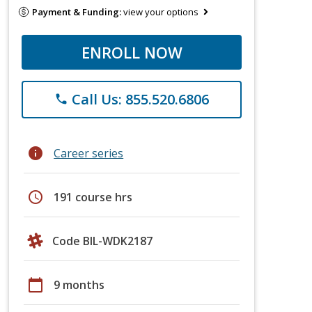
Payment & Funding:
view your options
ENROLL NOW
Call Us: 855.520.6806
phone
info
Career series
schedule
191 course hrs
Code BIL-WDK2187
calendar_today
9 months