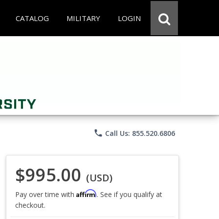
CATALOG
MILITARY
LOGIN
phone
Call Us: 855.520.6806
$995.00
(USD)
Affirm
Pay over time with
. See if you qualify at
checkout.