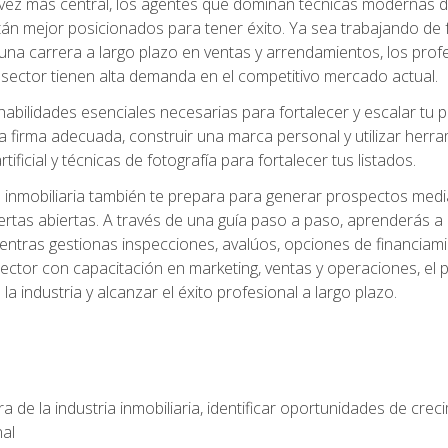
z más central, los agentes que dominan técnicas modernas de m
án mejor posicionados para tener éxito. Ya sea trabajando de 
una carrera a largo plazo en ventas y arrendamientos, los prof
 sector tienen alta demanda en el competitivo mercado actual.
abilidades esenciales necesarias para fortalecer y escalar tu pr
la firma adecuada, construir una marca personal y utilizar her
rtificial y técnicas de fotografía para fortalecer tus listados.
inmobiliaria también te prepara para generar prospectos medi
ertas abiertas. A través de una guía paso a paso, aprenderás 
entras gestionas inspecciones, avalúos, opciones de financiami
ctor con capacitación en marketing, ventas y operaciones, el 
a industria y alcanzar el éxito profesional a largo plazo.
 de la industria inmobiliaria, identificar oportunidades de crec
nal