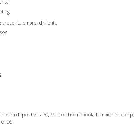
enta
eting
z crecer tu emprendimiento
usos
s
zarse en dispositivos PC, Mac o Chromebook. También es compa
 o iOS.