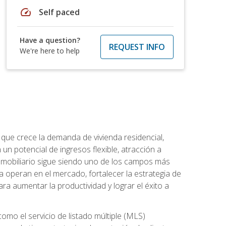
speed
Self paced
Have a question?
REQUEST INFO
We're here to help
 que crece la demanda de vivienda residencial,
un potencial de ingresos flexible, atracción a
inmobiliario sigue siendo uno de los campos más
a operan en el mercado, fortalecer la estrategia de
ra aumentar la productividad y lograr el éxito a
como el servicio de listado múltiple (MLS)