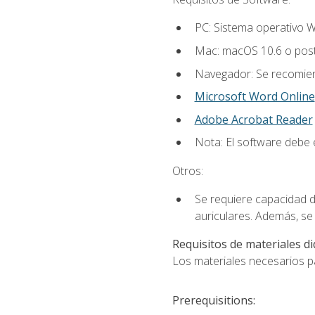
PC: Sistema operativo W
Mac: macOS 10.6 o post
Navegador: Se recomiend
Microsoft Word Online
Adobe Acrobat Reader
Nota: El software debe e
Otros:
Se requiere capacidad d
auriculares. Además, se
Requisitos de materiales di
Los materiales necesarios par
Prerequisitions: