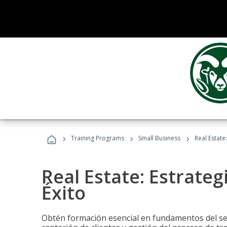
›
›
›
Training Programs
Small Business
Real Estate
Real Estate: Estrateg
Éxito
Obtén formación esencial en fundamentos del sec