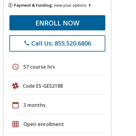
Payment & Funding:
view your options
ENROLL NOW
Call Us: 855.520.6806
phone
schedule
57 course hrs
Code ES-GES2188
calendar_today
3 months
grid_on
Open enrollment