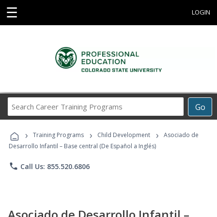
☰
LOGIN
Search
Go
Career
Training
›
›
›
Programs
Training Programs
Child Development
Asociado de
Desarrollo Infantil – Base central (De Español a Inglés)
phone
Call Us: 855.520.6806
Asociado de Desarrollo Infantil –