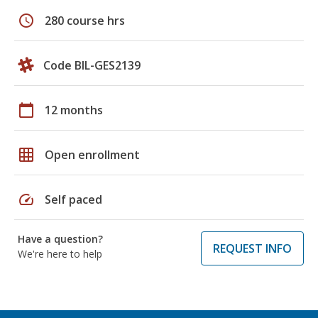
schedule
280 course hrs
Code BIL-GES2139
calendar_today
12 months
grid_on
Open enrollment
speed
Self paced
Have a question?
REQUEST INFO
We're here to help