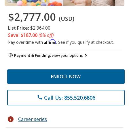
$2,777.00
(USD)
List Price:
$2,964.00
Save: $187.00
(6% off)
Affirm
Pay over time with
. See if you qualify at checkout.
Payment & Funding:
view your options
ENROLL NOW
Call Us: 855.520.6806
phone
info
Career series