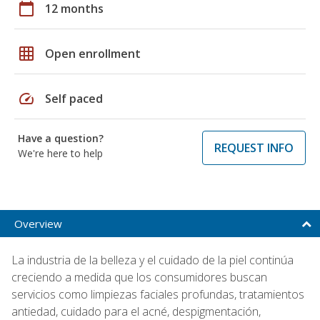
calendar_today
12 months
grid_on
Open enrollment
speed
Self paced
Have a question?
REQUEST INFO
We're here to help
Overview
La industria de la belleza y el cuidado de la piel continúa
creciendo a medida que los consumidores buscan
servicios como limpiezas faciales profundas, tratamientos
antiedad, cuidado para el acné, despigmentación,