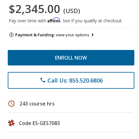
$2,345.00
(USD)
Affirm
Pay over time with
. See if you qualify at checkout.
Payment & Funding:
view your options
ENROLL NOW
Call Us: 855.520.6806
phone
schedule
243 course hrs
Code ES-GES7083