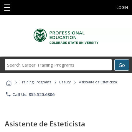
☰
LOGIN
Search
Go
Career
Training
›
›
›
Programs
Training Programs
Beauty
Asistente de Esteticista
phone
Call Us: 855.520.6806
Asistente de Esteticista